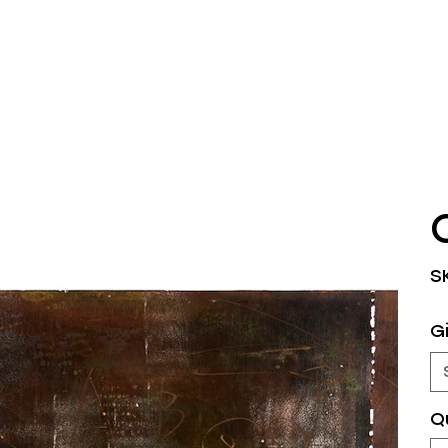
S
Gi
Q