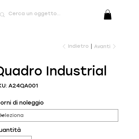
Indietro
Avanti
Quadro Industrial
SKU
KU:
A24QA001
A24QA001
orni di noleggio
uantità