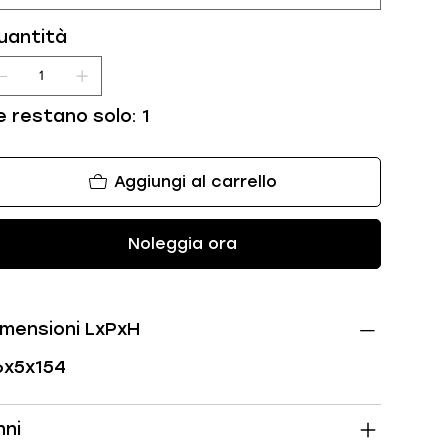
uantità
e restano solo: 1
Aggiungi al carrello
Noleggia ora
imensioni LxPxH
6x5x154
nni