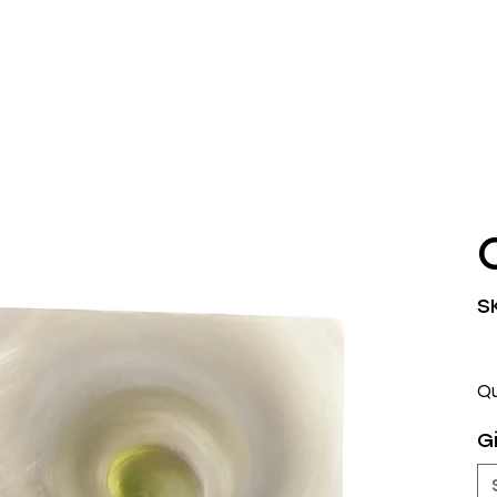
S
Q
Gi