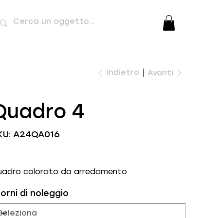
Indietro
Avanti
Quadro 4
SKU
KU:
A24QA016
A24QA016
uadro colorato da arredamento
orni di noleggio