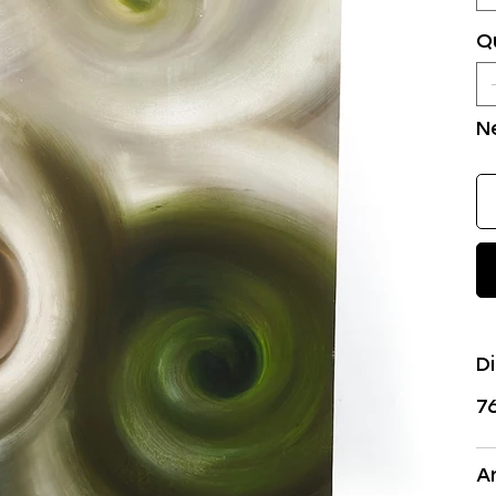
Q
N
D
7
A