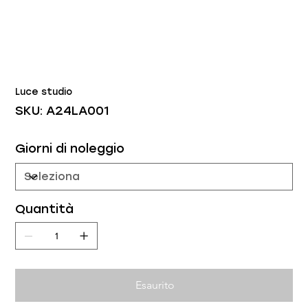
Luce studio
SKU
SKU:
A24LA001
A24LA001
Giorni di noleggio
Quantità
Esaurito