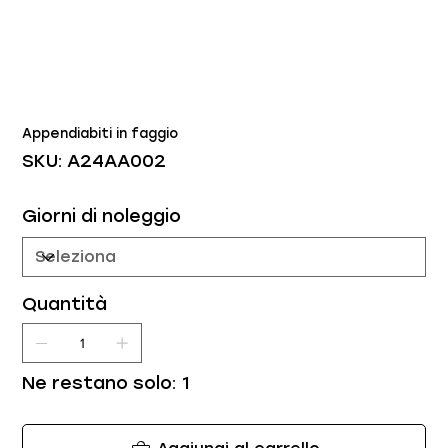
Appendiabiti in faggio
SKU
SKU:
A24AA002
A24AA002
Giorni di noleggio
Quantità
Ne restano solo: 1