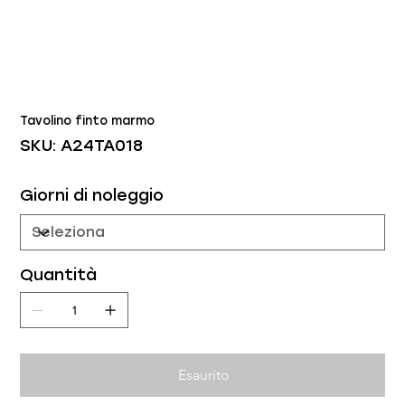
Tavolino finto marmo
SKU
SKU:
A24TA018
A24TA018
Giorni di noleggio
Quantità
Esaurito