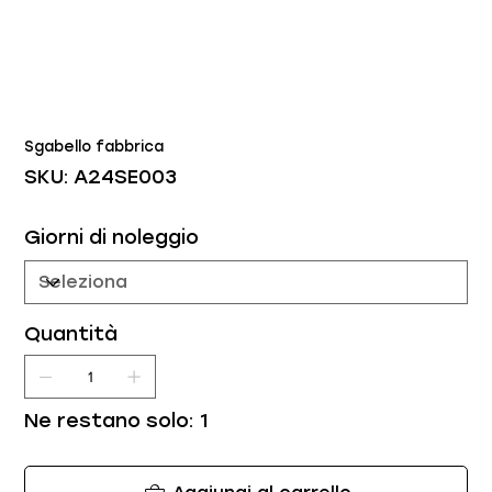
Sgabello fabbrica
SKU
SKU:
A24SE003
A24SE003
Giorni di noleggio
Quantità
Ne restano solo: 1