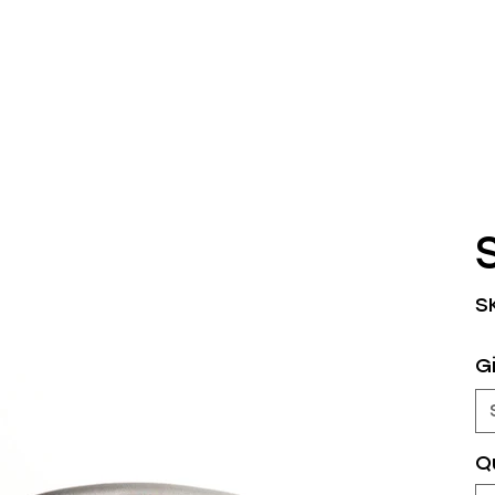
S
Gi
Q