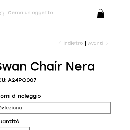
Indietro
Avanti
Swan Chair Nera
SKU
KU:
A24PO007
A24PO007
orni di noleggio
uantità