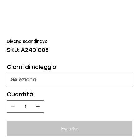
Divano scandinavo
SKU
SKU:
A24DI008
A24DI008
Giorni di noleggio
Quantità
Esaurito